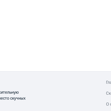
Гл
ожительную
Ск
место скучных
О 