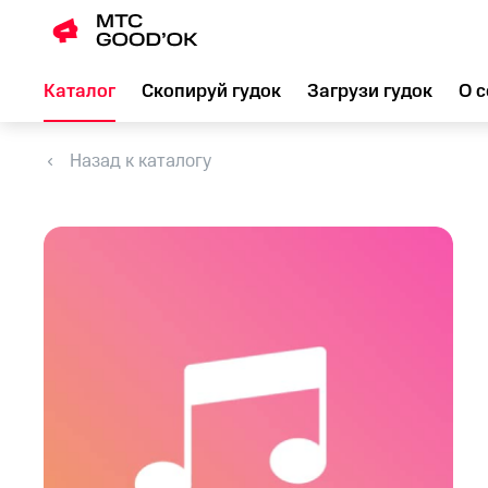
Каталог
Скопируй гудок
Загрузи гудок
О с
Назад к каталогу