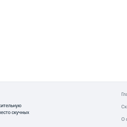
Гл
ожительную
Ск
место скучных
О 