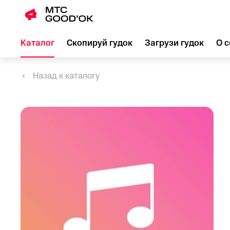
Каталог
Скопируй гудок
Загрузи гудок
О с
Назад к каталогу