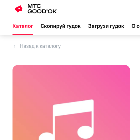
Каталог
Скопируй гудок
Загрузи гудок
О с
Назад к каталогу