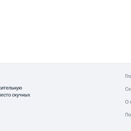
Гл
ожительную
Ск
место скучных
О 
По