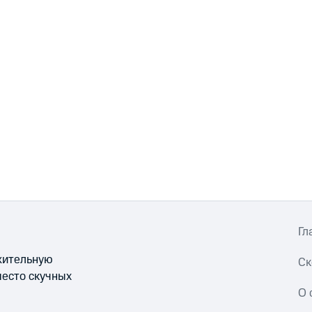
Гл
ожительную
Ск
место скучных
О 