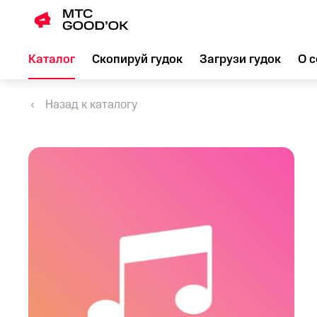
Каталог
Скопируй гудок
Загрузи гудок
О с
Назад к каталогу