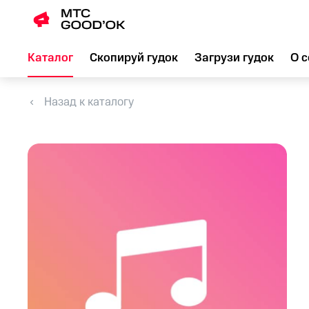
Каталог
Скопируй гудок
Загрузи гудок
О с
Назад к каталогу