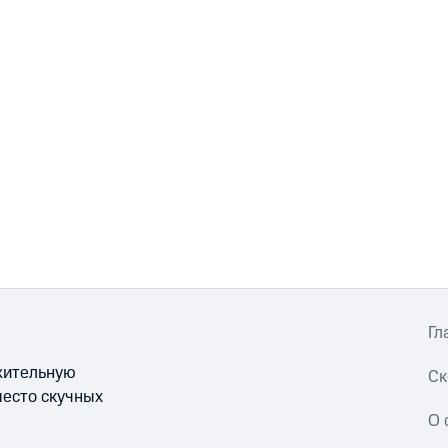
Гл
ожительную
Ск
место скучных
О 