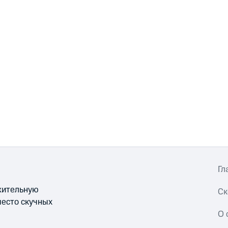
Гл
ожительную
Ск
место скучных
О 