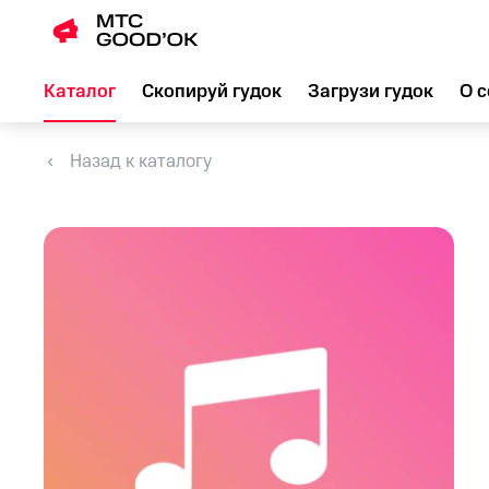
Каталог
Скопируй гудок
Загрузи гудок
О с
Назад к каталогу