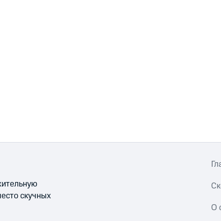
Гл
ожительную
Ск
место скучных
О 