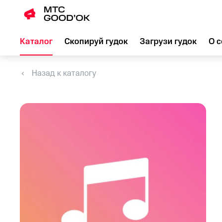
Каталог
Скопируй гудок
Загрузи гудок
О с
Назад к каталогу