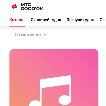
Каталог
Скопируй гудок
Загрузи гудок
О с
Назад к каталогу