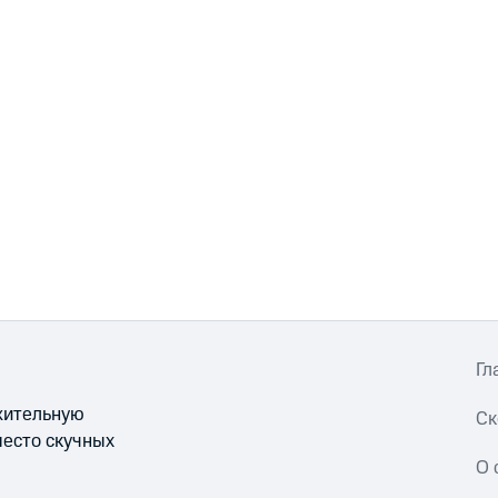
Гл
ожительную
Ск
место скучных
О 