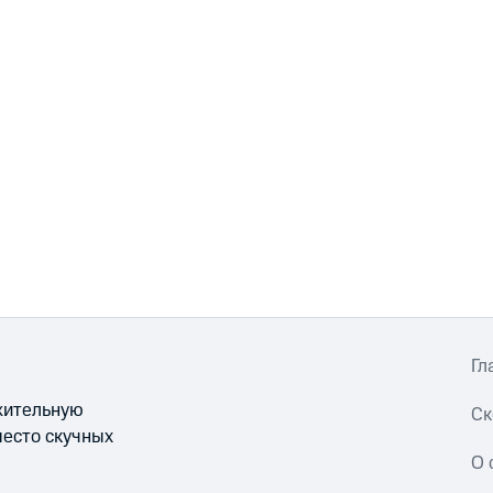
Гл
ожительную
Ск
место скучных
О 