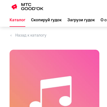
Каталог
Скопируй гудок
Загрузи гудок
О с
Назад к каталогу