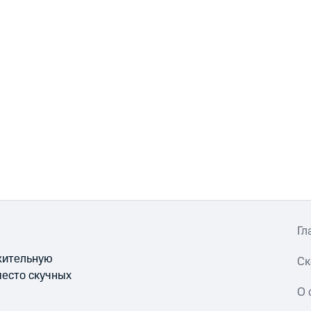
Гл
ожительную
Ск
место скучных
О 