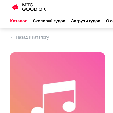
Каталог
Скопируй гудок
Загрузи гудок
О с
Назад к каталогу