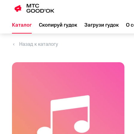
Каталог
Скопируй гудок
Загрузи гудок
О с
Назад к каталогу