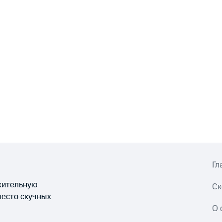
Гл
ожительную
Ск
место скучных
О 