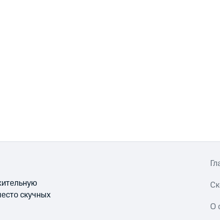
Гл
ожительную
Ск
место скучных
О 