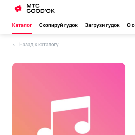
Каталог
Скопируй гудок
Загрузи гудок
О с
Назад к каталогу