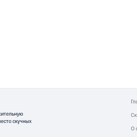
Гл
ожительную
Ск
место скучных
О 