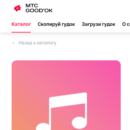
Каталог
Скопируй гудок
Загрузи гудок
О с
Назад к каталогу