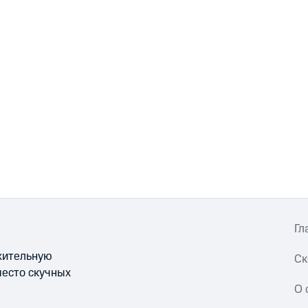
Гл
ожительную
Ск
место скучных
О 