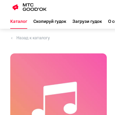
Каталог
Скопируй гудок
Загрузи гудок
О с
Назад к каталогу