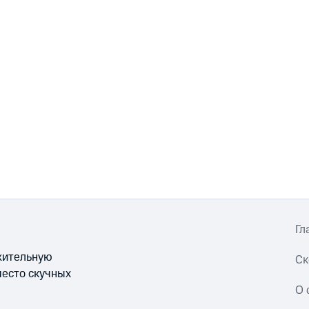
Гл
ожительную
Ск
место скучных
О 