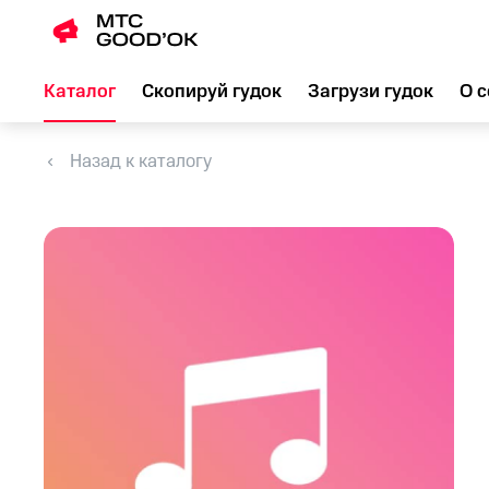
Каталог
Скопируй гудок
Загрузи гудок
О с
Назад к каталогу