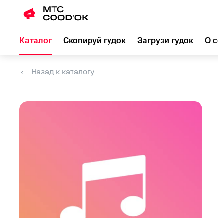
Каталог
Скопируй гудок
Загрузи гудок
О с
Назад к каталогу