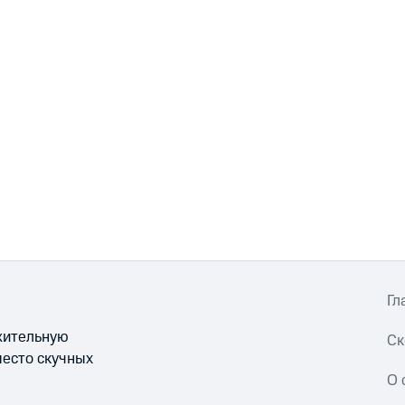
Гл
ожительную
Ск
место скучных
О 