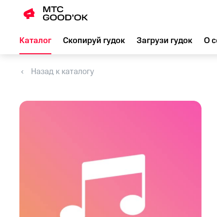
Каталог
Скопируй гудок
Загрузи гудок
О с
Назад к каталогу