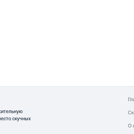
Гл
ожительную
Ск
место скучных
О 