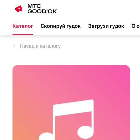
Каталог
Скопируй гудок
Загрузи гудок
О с
Назад к каталогу