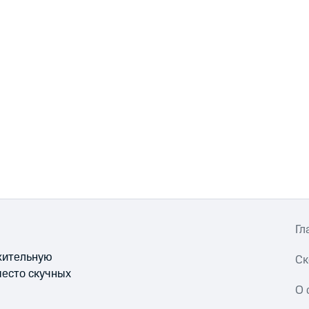
Гл
ожительную
Ск
место скучных
О 