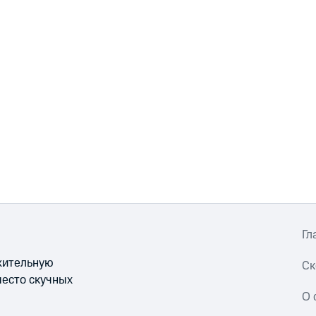
Гл
ожительную
Ск
место скучных
О 