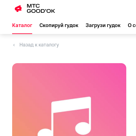
Каталог
Скопируй гудок
Загрузи гудок
О с
Назад к каталогу