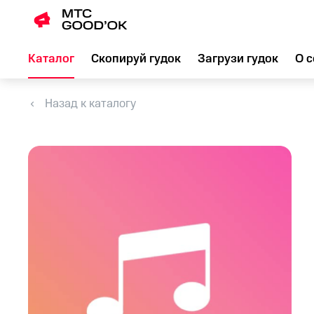
Каталог
Скопируй гудок
Загрузи гудок
О с
Назад к каталогу