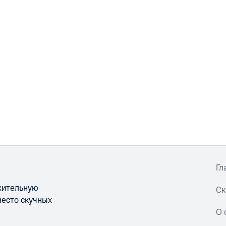
Гл
ожительную
Ск
место скучных
О 