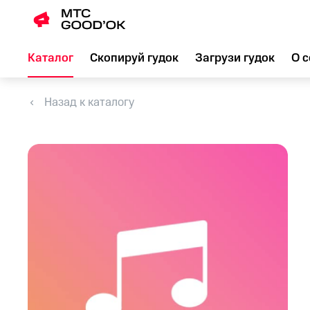
Каталог
Скопируй гудок
Загрузи гудок
О с
Назад к каталогу