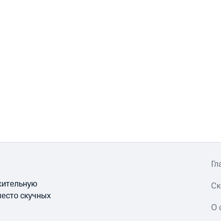
Гл
ожительную
Ск
место скучных
О 