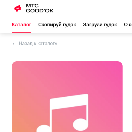
Каталог
Скопируй гудок
Загрузи гудок
О с
Назад к каталогу