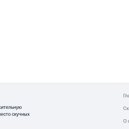
Гл
ожительную
Ск
место скучных
О 