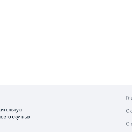
Гл
ожительную
Ск
место скучных
О 