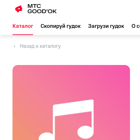
Каталог
Скопируй гудок
Загрузи гудок
О с
Назад к каталогу