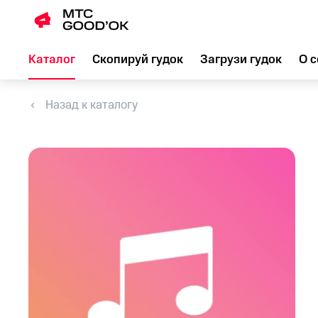
Каталог
Скопируй гудок
Загрузи гудок
О с
Назад к каталогу