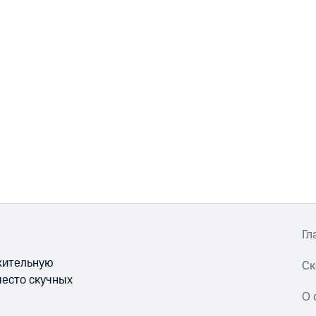
Гл
ожительную
Ск
место скучных
О 