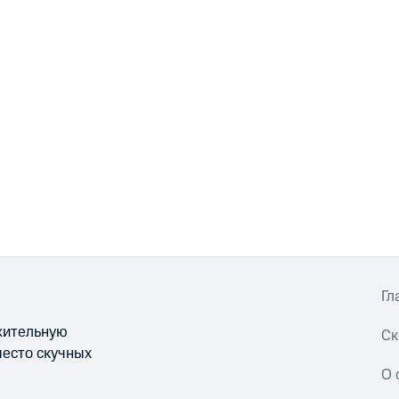
Гл
ожительную
Ск
место скучных
О 