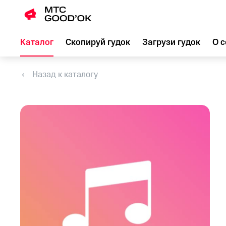
Каталог
Скопируй гудок
Загрузи гудок
О с
Назад к каталогу