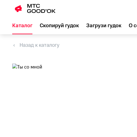
Каталог
Скопируй гудок
Загрузи гудок
О с
Назад к каталогу