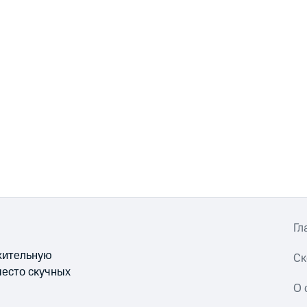
Гл
ожительную
Ск
место скучных
О 