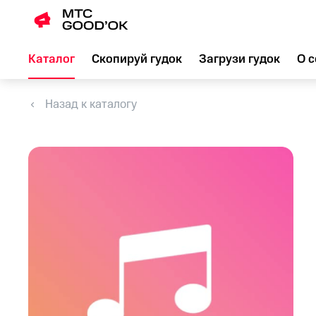
Каталог
Скопируй гудок
Загрузи гудок
О с
Назад к каталогу