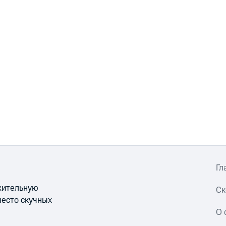
Гл
ожительную
Ск
место скучных
О 