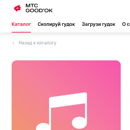
Каталог
Скопируй гудок
Загрузи гудок
О с
Назад к каталогу