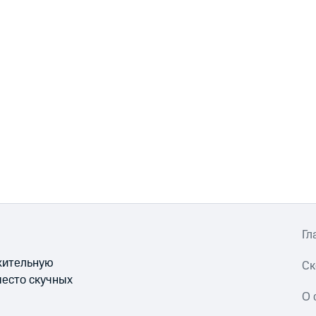
Гл
ожительную
Ск
место скучных
О 