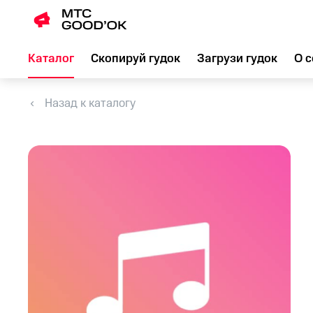
Каталог
Скопируй гудок
Загрузи гудок
О с
Назад к каталогу