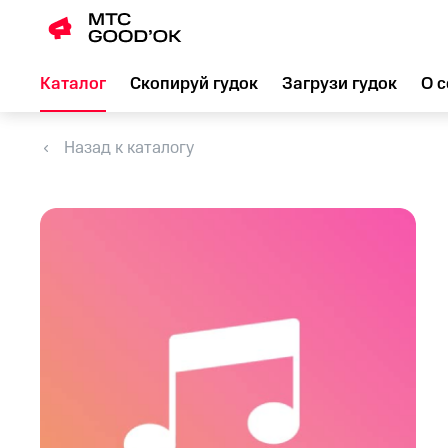
Каталог
Скопируй гудок
Загрузи гудок
О с
Назад к каталогу