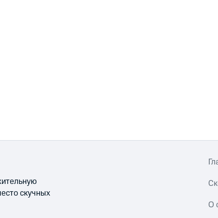
Гл
ожительную
Ск
место скучных
О 