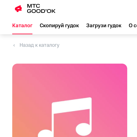
Каталог
Скопируй гудок
Загрузи гудок
О с
Назад к каталогу