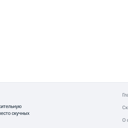
Гл
ожительную
Ск
место скучных
О 