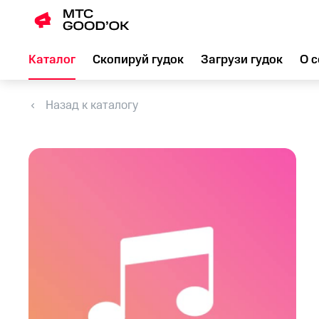
Каталог
Скопируй гудок
Загрузи гудок
О с
Назад к каталогу