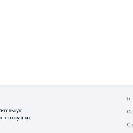
Гл
ожительную
Ск
место скучных
О 