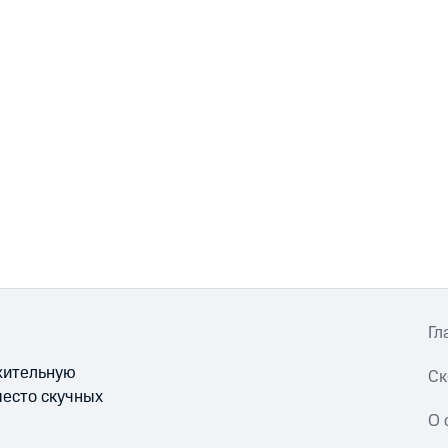
Гл
ожительную
Ск
место скучных
О 