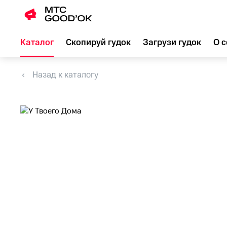
Каталог
Скопируй гудок
Загрузи гудок
О с
Назад к каталогу