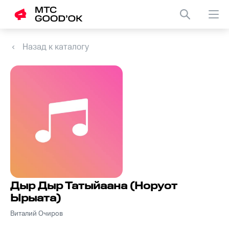
Назад к каталогу
Дыр Дыр Татыйаана (Норуот
Ырыата)
Виталий Очиров