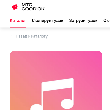
Каталог
Скопируй гудок
Загрузи гудок
О с
Назад к каталогу