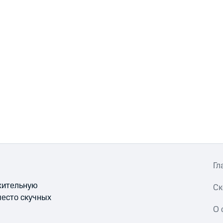
Гл
ожительную
Ск
место скучных
О 