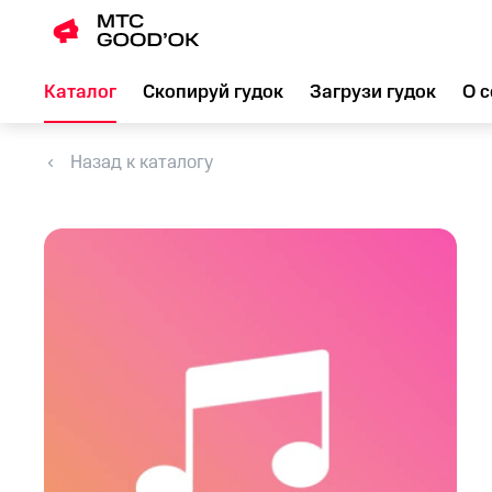
Каталог
Скопируй гудок
Загрузи гудок
О с
Назад к каталогу