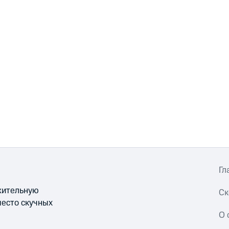
Гл
ожительную
Ск
место скучных
О 