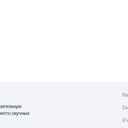
Гл
ожительную
Ск
место скучных
О 