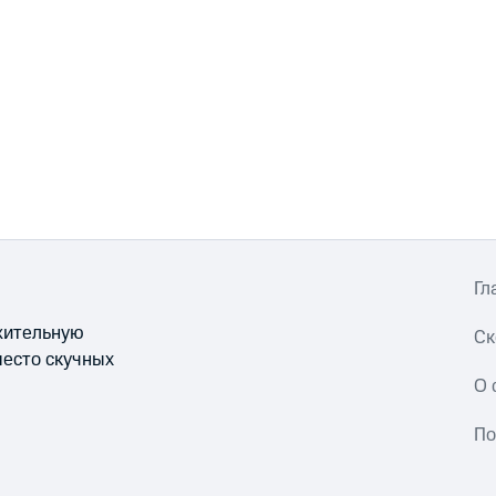
Гл
ожительную
Ск
место скучных
О 
По