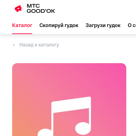
Каталог
Скопируй гудок
Загрузи гудок
О с
Назад к каталогу