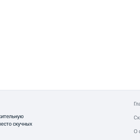
Гл
ожительную
Ск
место скучных
О 