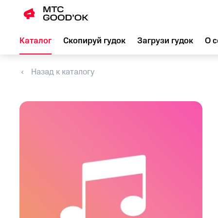
Каталог
Скопируй гудок
Загрузи гудок
О с
Назад к каталогу