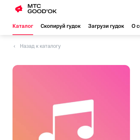
Каталог
Скопируй гудок
Загрузи гудок
О с
Назад к каталогу