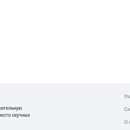
Гл
ожительную
Ск
место скучных
О 