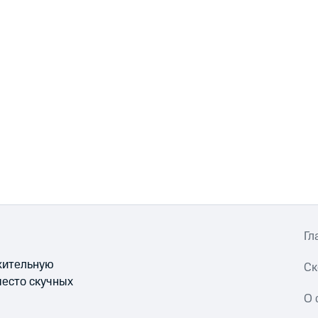
Гл
ожительную
Ск
место скучных
О 