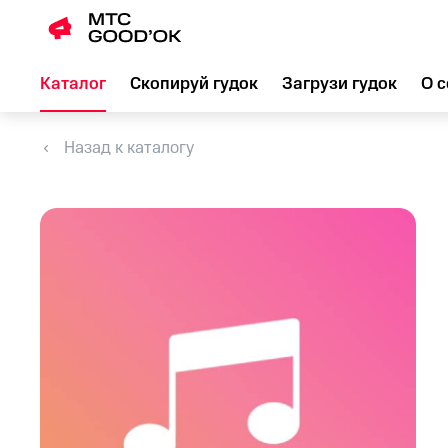
Каталог
Скопируй гудок
Загрузи гудок
О с
Назад к каталогу