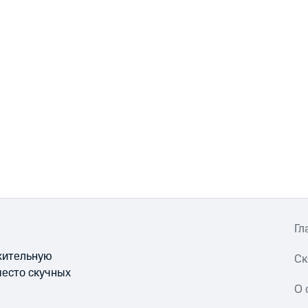
Гл
ожительную
Ск
место скучных
О 