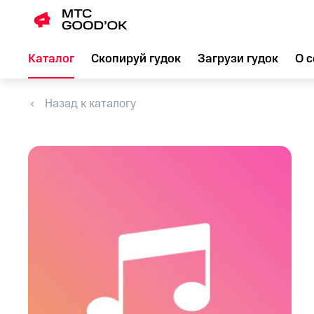
Каталог
Скопируй гудок
Загрузи гудок
О с
Назад к каталогу