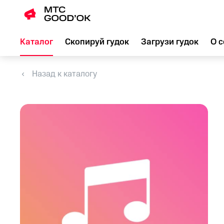
Каталог
Скопируй гудок
Загрузи гудок
О с
Назад к каталогу