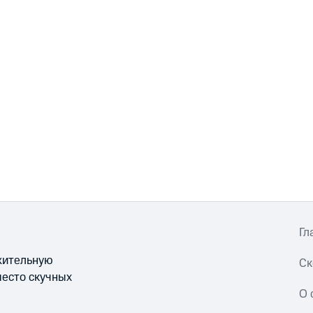
Гл
ожительную
Ск
место скучных
О 