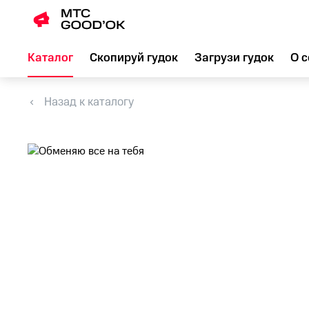
Каталог
Скопируй гудок
Загрузи гудок
О с
Назад к каталогу