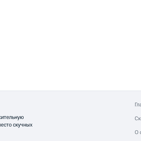
Гл
ожительную
Ск
место скучных
О 