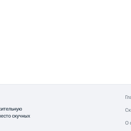
Гл
ожительную
Ск
место скучных
О 