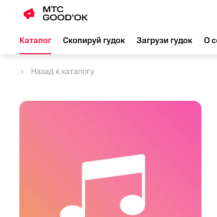
Каталог
Скопируй гудок
Загрузи гудок
О с
Назад к каталогу