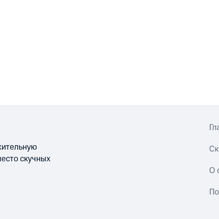
Гл
ожительную
Ск
место скучных
О 
По