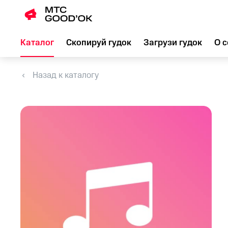
Каталог
Скопируй гудок
Загрузи гудок
О с
Назад к каталогу