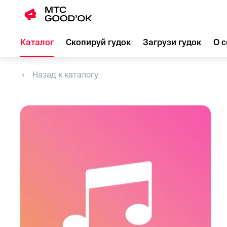
Каталог
Скопируй гудок
Загрузи гудок
О с
Назад к каталогу