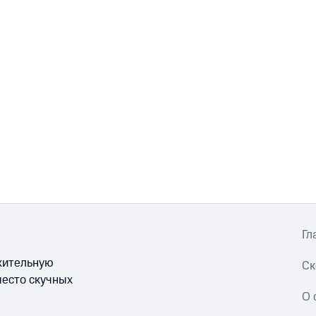
Гл
ожительную
Ск
место скучных
О 