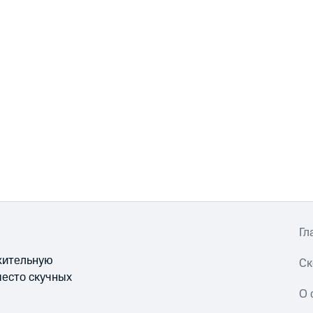
Гл
ожительную
Ск
место скучных
О 