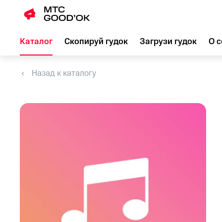
Каталог
Скопируй гудок
Загрузи гудок
О с
Назад к каталогу