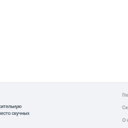
Гл
ожительную
Ск
место скучных
О 