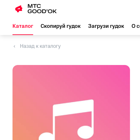
Каталог
Скопируй гудок
Загрузи гудок
О с
Назад к каталогу