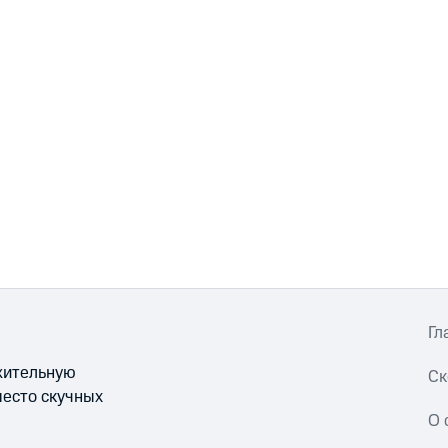
Гл
ожительную
Ск
место скучных
О 