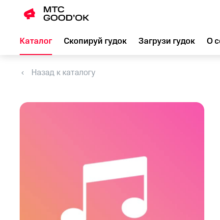
Каталог
Скопируй гудок
Загрузи гудок
О с
Назад к каталогу